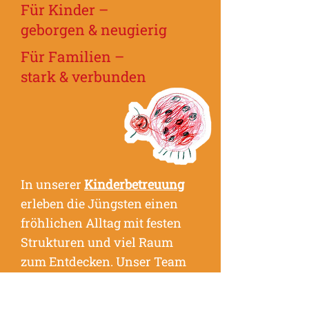
Für Kinder –
geborgen & neugierig
Für Familien –
stark & verbunden
In unserer
Kinderbetreuung
erleben die Jüngsten einen
fröhlichen Alltag mit festen
Strukturen und viel Raum
zum Entdecken. Unser Team
begleitet sie individuell, stärkt
ihre Fähigkeiten und schafft