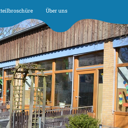
tteilbroschüre
Über uns