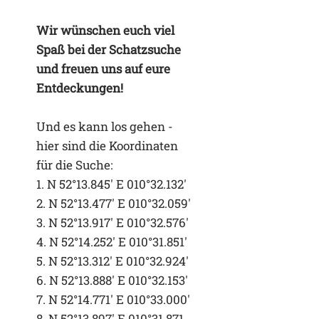
Wir wünschen euch viel
Spaß bei der Schatzsuche
und freuen uns auf eure
Entdeckungen!
Und es kann los gehen -
hier sind die Koordinaten
für die Suche:
1. N 52°13.845′ E 010°32.132′
2. N 52°13.477′ E 010°32.059′
3. N 52°13.917′ E 010°32.576′
4. N 52°14.252′ E 010°31.851′
5. N 52°13.312′ E 010°32.924′
6. N 52°13.888′ E 010°32.153′
7. N 52°14.771′ E 010°33.000′
8. N 52°13.897′ E 010°31.871