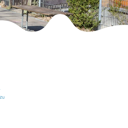
r
 zu