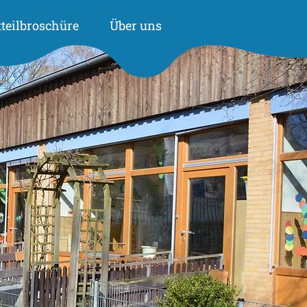
tteilbroschüre
Über uns