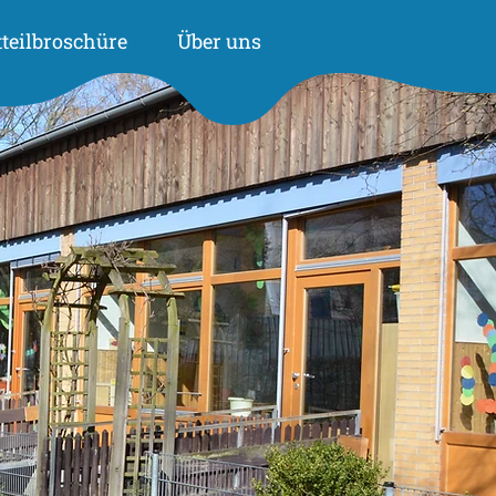
tteilbroschüre
Über uns