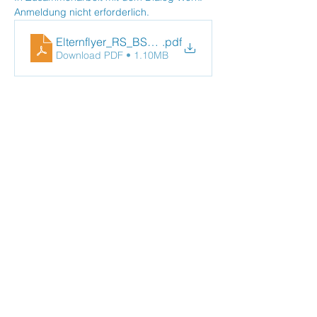
Anmeldung nicht erforderlich.
Elternflyer_RS_BS_deutsch_neu
.pdf
Download PDF • 1.10MB
Veranstaltung teilen
Stephanus Kinder- und