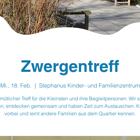
Zwergentreff
Mi., 18. Feb.
  |  
Stephanus Kinder- und Familienzentrum
mütlicher Treff für die Kleinsten und ihre Begleitpersonen. Wir s
en, entdecken gemeinsam und haben Zeit zum Austauschen. 
vorbei und lernt andere Familien aus dem Quartier kennen.