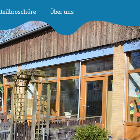
tteilbroschüre
Über uns