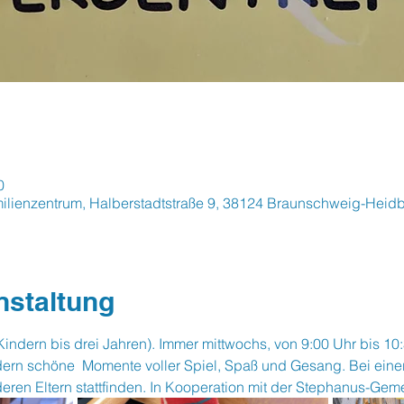
0
ilienzentrum, Halberstadtstraße 9, 38124 Braunschweig-Heid
nstaltung
Kindern bis drei Jahren). Immer mittwochs, von 9:00 Uhr bis 10
dern schöne  Momente voller Spiel, Spaß und Gesang. Bei einer
eren Eltern stattfinden. In Kooperation mit der Stephanus-Gem