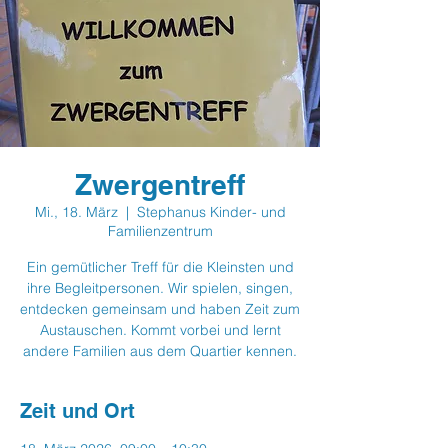
Zwergentreff
Mi., 18. März
  |  
Stephanus Kinder- und
Familienzentrum
Ein gemütlicher Treff für die Kleinsten und
ihre Begleitpersonen. Wir spielen, singen,
entdecken gemeinsam und haben Zeit zum
Austauschen. Kommt vorbei und lernt
andere Familien aus dem Quartier kennen.
Zeit und Ort