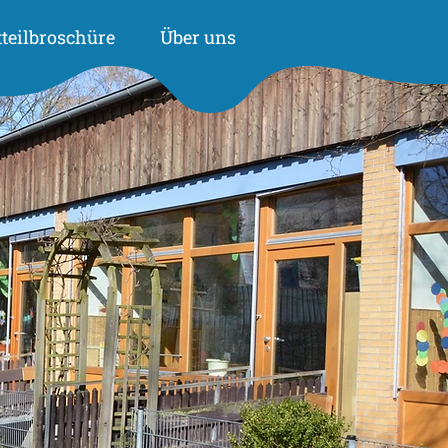
tteilbroschüre
Über uns