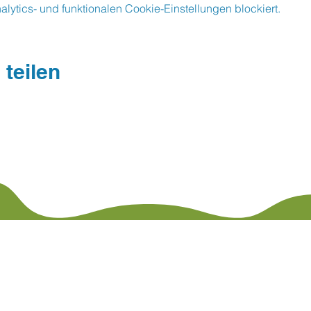
ytics- und funktionalen Cookie-Einstellungen blockiert.
 teilen
Stephanus Kinder- und Familienzentrum
Halberstadtstraße 9 · 38124 Braunschweig
Tel.: 0531 65562 ·
info@stephanus-familienzentru