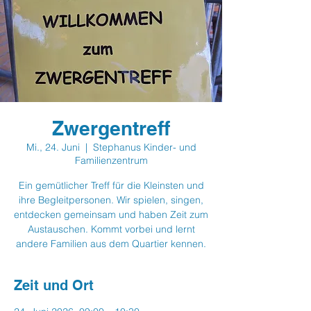
Zwergentreff
Mi., 24. Juni
  |  
Stephanus Kinder- und
Familienzentrum
Ein gemütlicher Treff für die Kleinsten und
ihre Begleitpersonen. Wir spielen, singen,
entdecken gemeinsam und haben Zeit zum
Austauschen. Kommt vorbei und lernt
andere Familien aus dem Quartier kennen.
Zeit und Ort