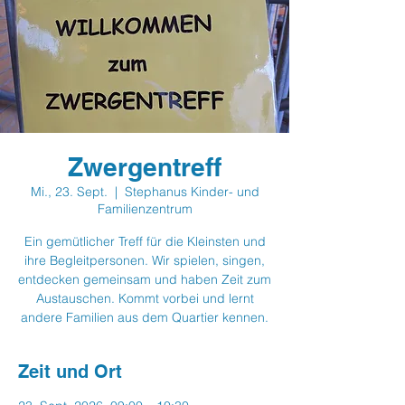
Zwergentreff
Mi., 23. Sept.
  |  
Stephanus Kinder- und
Familienzentrum
Ein gemütlicher Treff für die Kleinsten und
ihre Begleitpersonen. Wir spielen, singen,
entdecken gemeinsam und haben Zeit zum
Austauschen. Kommt vorbei und lernt
andere Familien aus dem Quartier kennen.
Zeit und Ort