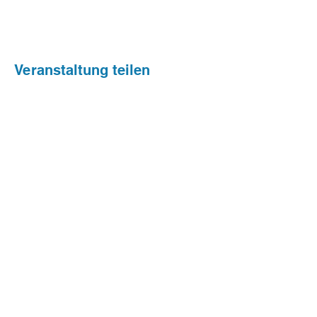
Veranstaltung teilen
Stephanus Kinder- und
Familienzentrum
Halberstadtstraße 9 · 38124
Braunschweig
Tel.: 0531 65562 ·
info@stephanus-