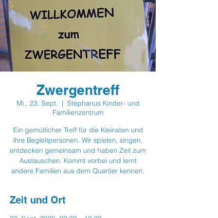
Zwergentreff
Mi., 23. Sept.
  |  
Stephanus Kinder- und
Familienzentrum
Ein gemütlicher Treff für die Kleinsten und
ihre Begleitpersonen. Wir spielen, singen,
entdecken gemeinsam und haben Zeit zum
Austauschen. Kommt vorbei und lernt
andere Familien aus dem Quartier kennen.
Zeit und Ort