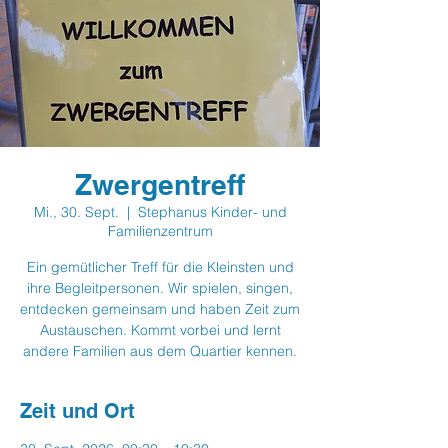
Zwergentreff
Mi., 30. Sept.
  |  
Stephanus Kinder- und
Familienzentrum
Ein gemütlicher Treff für die Kleinsten und
ihre Begleitpersonen. Wir spielen, singen,
entdecken gemeinsam und haben Zeit zum
Austauschen. Kommt vorbei und lernt
andere Familien aus dem Quartier kennen.
Zeit und Ort