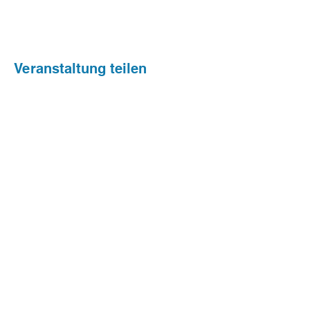
Veranstaltung teilen
Stephanus Kinder- und
Familienzentrum
Halberstadtstraße 9 · 38124
Braunschweig
Tel.: 0531 65562 ·
info@stephanus-